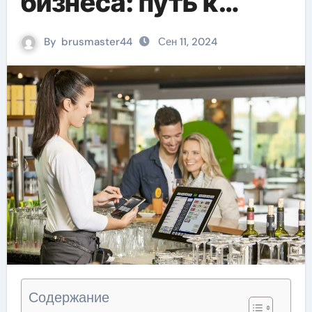
бизнеса: путь к
эффективности и
By
brusmaster44
Сен 11, 2024
успеху
Содержание