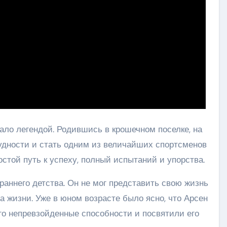
ало легендой. Родившись в крошечном поселке, на
рудности и стать одним из величайших спортсменов
остой путь к успеху, полный испытаний и упорства.
раннего детства. Он не мог представить свою жизнь
а жизни. Уже в юном возрасте было ясно, что Арсен
го непревзойденные способности и посвятили его