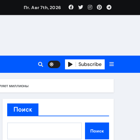
Пт. Авг 7th, 2026
в 2026 году
ности и советы по выбору
T
Subscribe
вляет миллионы
держка
Поиск
пиляции
Поиск