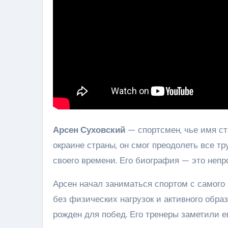
Арсен Суховский
— спортсмен, чье имя ст
окраине страны, он смог преодолеть все т
своего времени. Его биография — это непр
Арсен начал заниматься спортом с самого 
без физических нагрузок и активного образ
рожден для побед. Его тренеры заметили е