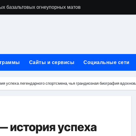
ых базальтовых огнеупорных матов
ую неделю для столичного и черноморского регионов
+ SEO + GEO/AEO — Новая формула цифрового присутствия 
лодные, горячие и мобильные варианты, рейтинг по безопас
нут без верификации и участия банков с пополнением в USD
граммы
Сайты и сервисы
Социальные сети
ивности рекламы при мульти-тач атрибуции
нных в бизнесе
рия успеха легендарного спортсмена, чья грандиозная биография вдохно
тями и искусственным интеллектом
йтов: принципы SEO, рекламные каналы и техническая под
редств для маникюра, педикюра, наращивания ресниц и де
— история успеха