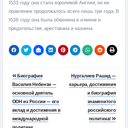
1533 году она стала королевой Англии, но ее
правление продолжалось всего лишь три года. В
1536 году она была обвинена в измене и
предательстве, арестована и казнена.
Навигация
Биография
Нургалиев Рашид —
по
Василия Небензи —
карьера, достижения
основной деятель
и биография
записям
ООН из России — его
знаменитого
вклад и достижения в
российского
международной
политика!
политике