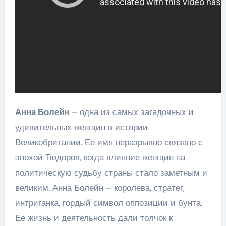
Анна Болейн
– одна из самых загадочных и
удивительных женщин в истории
Великобритании. Ее имя неразрывно связано с
эпохой Тюдоров, когда влияние женщин на
политическую судьбу страны стало заметным и
великим. Анна Болейн – королева, стратег,
интриганка, гордый символ оппозиции и бунта.
Ее жизнь и деятельность дали толчок к