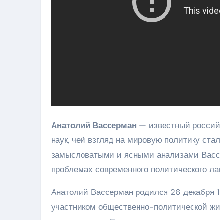
Анатолий Вассерман
— известный российс
наук, чей взгляд на мировую политику ста
замысловатыми и ясными анализами Васс
проблемах современного политического л
Анатолий Вассерман родился 26 декабря 1
участником общественно-политической жиз