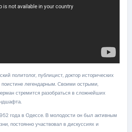
кий политолог, публицист, доктор исторических
л поистине легендарным. Своими острыми,
ерман стремится разобраться в сложнейших
андшафта.
952 года в Одессе. В молодости он был активным
ни, постоянно участвовал в дискуссиях и