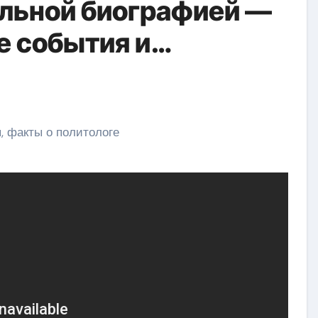
альной биографией —
е события и
 о жизни эксперта