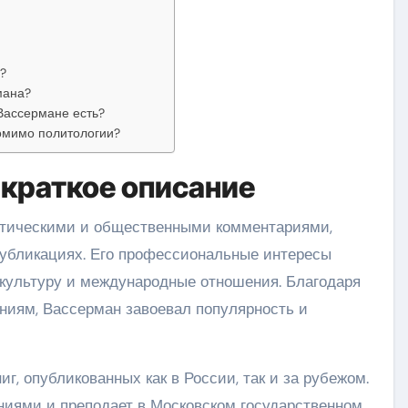
?
мана?
Вассермане есть?
омимо политологии?
 краткое описание
итическими и общественными комментариями,
 публикациях. Его профессиональные интересы
, культуру и международные отношения. Благодаря
ниям, Вассерман завоевал популярность и
г, опубликованных как в России, так и за рубежом.
ниями и преподает в Московском государственном