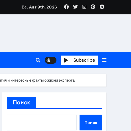
Вс. Авг 9th, 2026
в 2026 году
ности и советы по выбору
T
Subscribe
тия и интересные факты о жизни эксперта
держка
Поиск
пиляции
Поиск