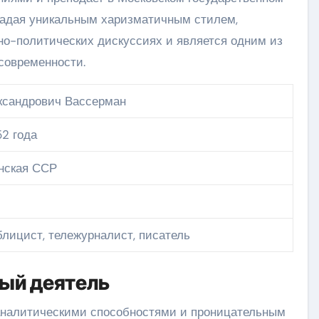
ладая уникальным харизматичным стилем,
но-политических дискуссиях и является одним из
современности.
ксандрович Вассерман
52 года
инская ССР
блицист, тележурналист, писатель
ый деятель
аналитическими способностями и проницательным