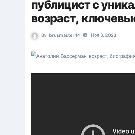
публицист с уник
возраст, ключевы
интересные факты
By
brusmaster44
Ноя 3, 2023