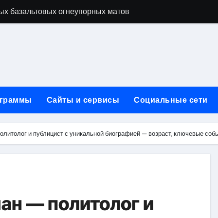
ых базальтовых огнеупорных матов
ую неделю для столичного и черноморского регионов
+ SEO + GEO/AEO — Новая формула цифрового присутствия 
лодные, горячие и мобильные варианты, рейтинг по безопас
нут без верификации и участия банков с пополнением в USD
граммы
Сайты и сервисы
Социальные сети
ивности рекламы при мульти-тач атрибуции
нных в бизнесе
литолог и публицист с уникальной биографией — возраст, ключевые собы
тями и искусственным интеллектом
йтов: принципы SEO, рекламные каналы и техническая под
редств для маникюра, педикюра, наращивания ресниц и де
ан — политолог и