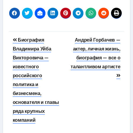
Навигация
Биография
Андрей Горбачев —
по
Владимира Уйба
актер, личная жизнь,
Викторовича —
биография — все о
записям
известного
талантливом артисте
российского
политика и
бизнесмена,
основателя и главы
ряда крупных
компаний