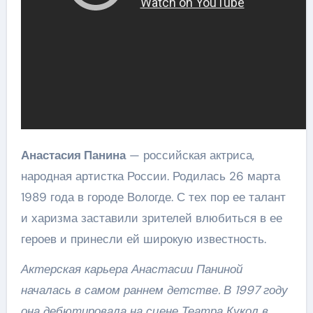
Анастасия Панина
— российская актриса,
народная артистка России. Родилась 26 марта
1989 года в городе Вологде. С тех пор ее талант
и харизма заставили зрителей влюбиться в ее
героев и принесли ей широкую известность.
Актерская карьера Анастасии Паниной
началась в самом раннем детстве. В 1997 году
она дебютировала на сцене Театра Кукол в