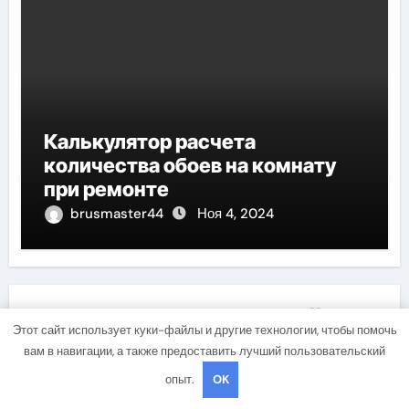
Калькулятор расчета
количества обоев на комнату
при ремонте
brusmaster44
Ноя 4, 2024
Добавить комментарий
Этот сайт использует куки-файлы и другие технологии, чтобы помочь
вам в навигации, а также предоставить лучший пользовательский
Для отправки комментария вам необходимо
авторизоваться
.
опыт.
OK