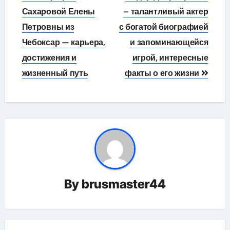
по
Сахаровой Елены
– талантливый актер
Петровны из
с богатой биографией
записям
Чебоксар — карьера,
и запоминающейся
достижения и
игрой, интересные
жизненный путь
факты о его жизни
By
brusmaster44