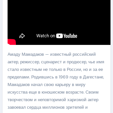
Амаду Мамадаков — известный российский
актер, режиссер, сценарист и продюсер, чье имя
стало известным не только в России, но и за ее
пределами. Родившись в 1969 году в Дагестане,
Мамадаков начал свою карьеру в миру
искусства еще в юношеском возрасте. Своим
творчеством и неповторимой харизмой актер
завоевал сердца миллионов зрителей и